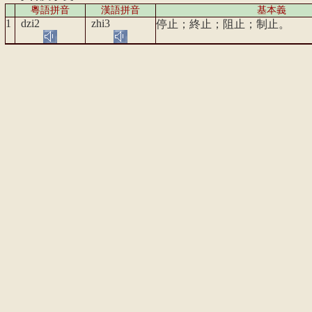
粵語
拼音
漢語拼音
基本義
1
dzi2
zhi3
停止；終止；阻止；制止。