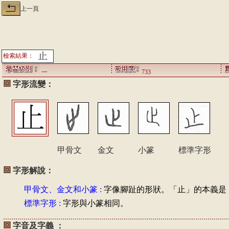
上一頁
檢索結果：
一
733
字形流變：
甲骨文
金文
小篆
標準字形
字形解說：
甲骨文、金文和小篆 :
字像腳趾的形狀。「止」的本義是
標準字形 :
字形與小篆相同。
字音及字義 ：