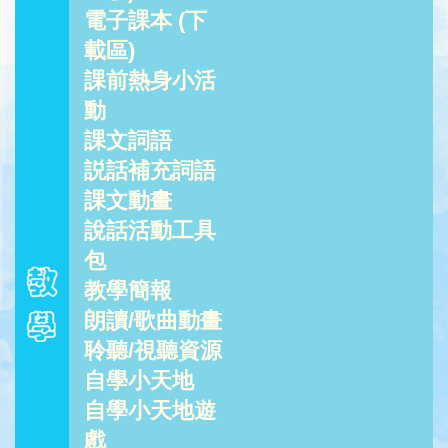
電子課本 (下
載區)
課前熱身小活
動
課文詞語
説話補充詞語
課文動畫
說話活動工具
包
教學簡報
朗讀/歌曲動畫
聆聽/視聽資源
自學小天地
自學小天地遊
戲