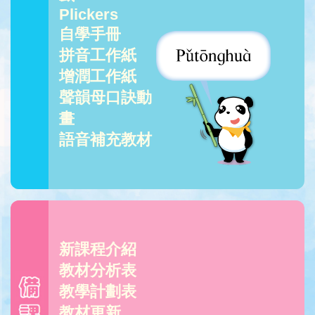
Plickers
自學手冊
拼音工作紙
增潤工作紙
聲韻母口訣動
畫
語音補充教材
新課程介紹
教材分析表
教學計劃表
教材更新