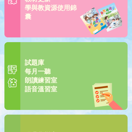
學與教資源使用錦
囊
試題庫
每月一聽
朗讀練習室
語音溫習室