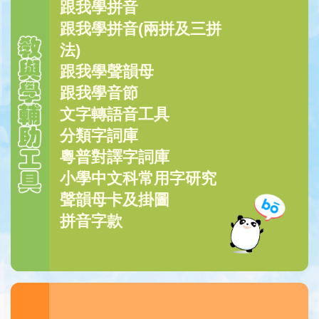
跟我學拼音
跟我學拼音(兩拼及三拼
法)
跟我學聲韻母
跟我學音節
文字轉語音工具
分類字詞庫
粵普對譯字詞庫
小學中文科常用字研究
聲韻母卡及掛圖
拼音字款