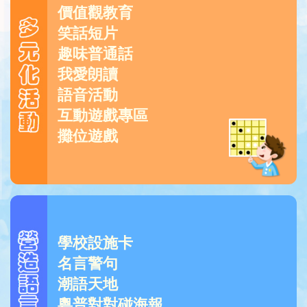
價值觀教育
笑話短片
趣味普通話
我愛朗讀
語音活動
互動遊戲專區
攤位遊戲
學校設施卡
名言警句
潮語天地
粵普對對碰海報