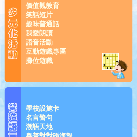
價值觀教育
笑話短片
趣味普通話
我愛朗讀
語音活動
互動遊戲專區
攤位遊戲
學校設施卡
名言警句
潮語天地
粵普對對碰海報