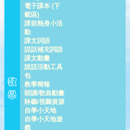
電子課本 (下
載區)
課前熱身小活
動
課文詞語
説話補充詞語
課文動畫
說話活動工具
包
教學簡報
朗讀/歌曲動畫
聆聽/視聽資源
自學小天地
自學小天地遊
戲