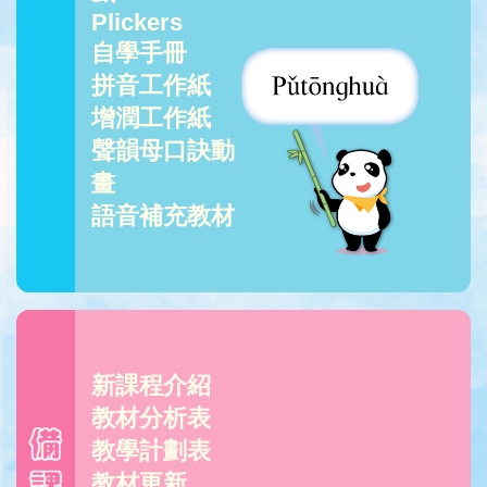
Plickers
自學手冊
拼音工作紙
增潤工作紙
聲韻母口訣動
畫
語音補充教材
新課程介紹
教材分析表
教學計劃表
教材更新