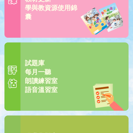
學與教資源使用錦
囊
試題庫
每月一聽
朗讀練習室
語音溫習室