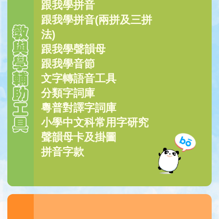
跟我學拼音
跟我學拼音(兩拼及三拼
法)
跟我學聲韻母
跟我學音節
文字轉語音工具
分類字詞庫
粵普對譯字詞庫
小學中文科常用字研究
聲韻母卡及掛圖
拼音字款