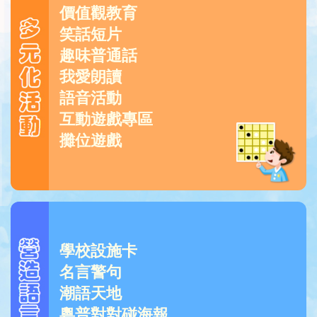
價值觀教育
笑話短片
趣味普通話
我愛朗讀
語音活動
互動遊戲專區
攤位遊戲
學校設施卡
名言警句
潮語天地
粵普對對碰海報