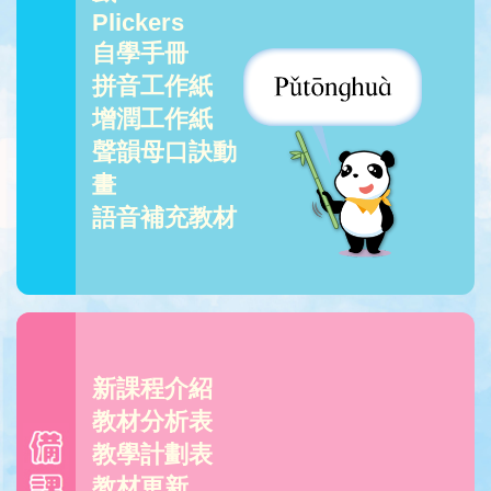
Plickers
自學手冊
拼音工作紙
增潤工作紙
聲韻母口訣動
畫
語音補充教材
新課程介紹
教材分析表
教學計劃表
教材更新