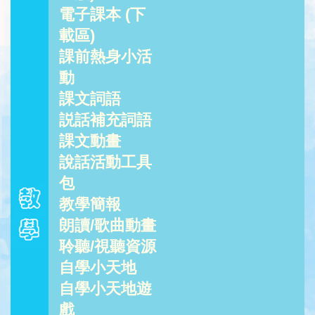
電子課本 (下
載區)
課前熱身小活
動
課文詞語
説話補充詞語
課文動畫
說話活動工具
包
教學簡報
朗讀/歌曲動畫
聆聽/視聽資源
自學小天地
自學小天地遊
戲