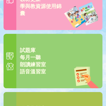
學與教資源使用錦
囊
試題庫
每月一聽
朗讀練習室
語音溫習室